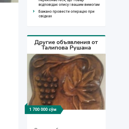
відповідає опису і вашим вимогам
Бажано провести операцію при
свідках
Другие объявления от
Талипова Рушана
1 700 000 сўм
1 700 000 сўм
900 000 сўм
900 000 сўм