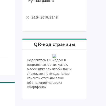
Ручная работа
Ручная работа
DVD LG
DVD LG
24.04.2019, 21:18
24.04.2019, 21:10
24.04.2019, 21:18
24.04.2019, 21:10
QR-код страницы
Поделитесь QR-кодом в
социальных сетях, чатах,
мессенджерах чтобы ваши
знакомые, потенциальные
клиенты открыли ваше
объявление на своих
смартфонах.