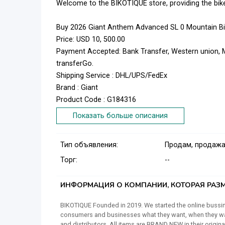
Welcome to the BIKOTIQUE store, providing the bik
Buy 2026 Giant Anthem Advanced SL 0 Mountain Bike
Price: USD 10, 500.00
Payment Accepted: Bank Transfer, Western union, M
transferGo.
Shipping Service : DHL/UPS/FedEx
Brand : Giant
Product Code : G184316
Показать больше описания
CONTACT INFO
Address : Jl. Sei Batang Hari No.76 – Indonesia
Тип объявления:
Продам, продажа
Whatsapp : ( 62) 823 3934 1896
Торг:
--
Order now via email : sales@bikotique.com
Open time : 8:00 AM – 9:30 PM
ИНФОРМАЦИЯ О КОМПАНИИ, КОТОРАЯ РАЗМ
BIKOTIQUE Founded in 2019. We started the online bussin
consumers and businesses what they want, when they want 
and distributors. All items are BRAND NEW in their origina