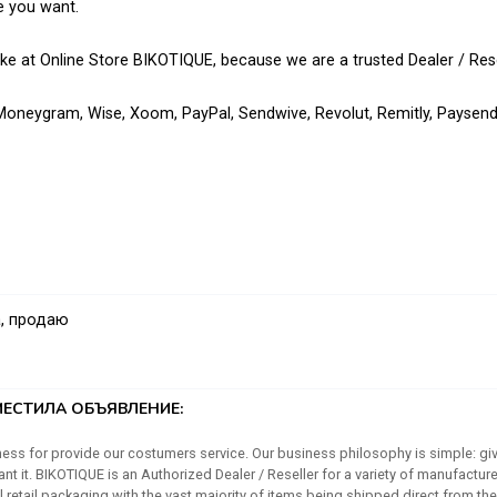
e you want.
 at Online Store BIKOTIQUE, because we are a trusted Dealer / Rese
oneygram, Wise, Xoom, PayPal, Sendwive, Revolut, Remitly, Paysend
, продаю
ЕСТИЛА ОБЪЯВЛЕНИЕ:
ess for provide our costumers service. Our business philosophy is simple: gi
it. BIKOTIQUE is an Authorized Dealer / Reseller for a variety of manufactur
l retail packaging with the vast majority of items being shipped direct from the