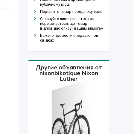
публічному місці
Перевірте товар перед покупкою
Сплачуйте лише після того як
переконаєтеся, що товар
відповідає опису і вашим вимогам
Бажано провести операцію при
свідках
Другие объявления от
nixonbikotique Nixon
Luther