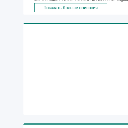
manufacturer or product distributor's warehouse to your d
Показать больше описания
the product listing). BIKOTIQUE selliing model bikes : 202
Bikes, Gravel Bikes, Track Bikes, Road Frames, Mountain
Gloves and Cameras. If you are interested please imme
directly in our company.