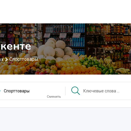
кенте
Спорттовары
ых
Спорттовары
Сменить