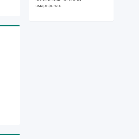
смартфонах.
in
,
es