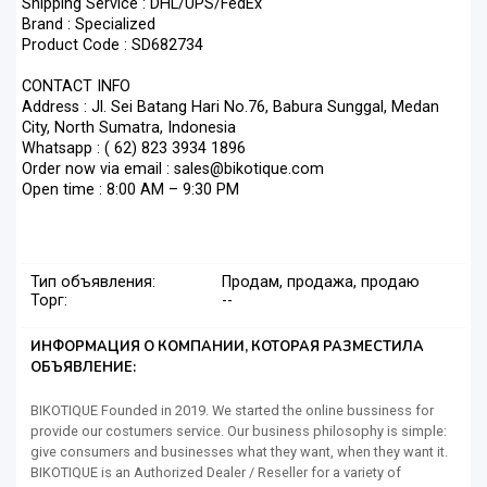
Shipping Service : DHL/UPS/FedEx
Brand : Specialized
Product Code : SD682734
CONTACT INFO
Address : Jl. Sei Batang Hari No.76, Babura Sunggal, Medan
City, North Sumatra, Indonesia
Whatsapp : ( 62) 823 3934 1896
Order now via email : sales@bikotique.com
Open time : 8:00 AM – 9:30 PM
Тип объявления:
Продам, продажа, продаю
Торг:
--
ИНФОРМАЦИЯ О КОМПАНИИ, КОТОРАЯ РАЗМЕСТИЛА
ОБЪЯВЛЕНИЕ:
BIKOTIQUE Founded in 2019. We started the online bussiness for
provide our costumers service. Our business philosophy is simple:
give consumers and businesses what they want, when they want it.
BIKOTIQUE is an Authorized Dealer / Reseller for a variety of