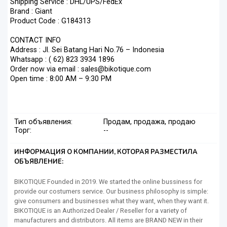
Shipping Service : DHL/UPS/FedEx
Brand : Giant
Product Code : G184313
CONTACT INFO
Address : Jl. Sei Batang Hari No.76 – Indonesia
Whatsapp : ( 62) 823 3934 1896
Order now via email : sales@bikotique.com
Open time : 8:00 AM – 9:30 PM
Тип объявления:
Продам, продажа, продаю
Торг:
--
ИНФОРМАЦИЯ О КОМПАНИИ, КОТОРАЯ РАЗМЕСТИЛА
ОБЪЯВЛЕНИЕ:
BIKOTIQUE Founded in 2019. We started the online bussiness for
provide our costumers service. Our business philosophy is simple:
give consumers and businesses what they want, when they want it.
BIKOTIQUE is an Authorized Dealer / Reseller for a variety of
manufacturers and distributors. All items are BRAND NEW in their