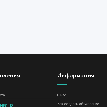
вления
Информация
йта
О нас
вления, Ташкент
Как создать объявление
INFO.UZ