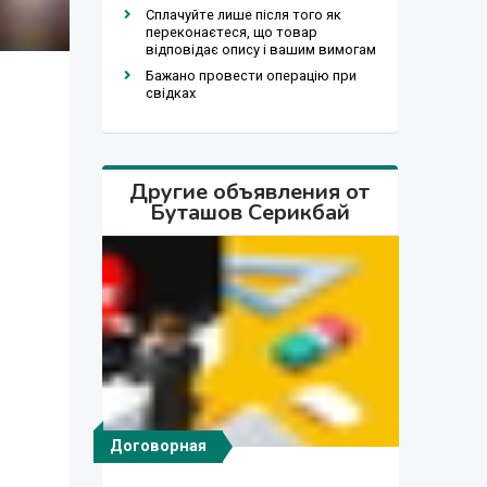
Сплачуйте лише після того як
переконаєтеся, що товар
відповідає опису і вашим вимогам
Бажано провести операцію при
свідках
Другие объявления от
Буташов Серикбай
Договорная
Договорная
Договорная
Договорная
Договорная
Договорная
Договорная
Договорная
Договорная
Договорная
Договорная
Договорная