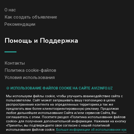
О нас
Как создать объявление
Рекомендации
Помощь и Поддержка
Контакты
Политика cookie-файлов
Условия использования
🍪 ИСПОЛЬЗОВАНИЕ ФАЙЛОВ COOKIE НА САЙТЕ AVIZINFO.UZ
Администрация сайта AvizInfo.uz не несет ответственность за
Мы используем файлы cookie, чтобы улучшить взаимодействие сайта с
содержание размещенных объявлений.
пользователем. Сайт может запрашивать вашу геопозицию в целях
Мы ценим конфиденциальность наших пользователей. Мы не
распространения контента на определенных территориях,а так же
передаем и не продаем личную информацию зарегистрированных
предлагать вам более клиентоориентированную рекламу. Продолжая
пользователей AvizInfo.uz третьим лицам. Мы не отвечаем за
любое дальнейшее использование Сайта и/или сервисов Сайта, Вы
правила конфиденциальности сайтов на которые ссылается
соглашаетесь с этим. Посетите раздел «Политика использования файлов
AvizInfo.uz. На некоторых страницах нашего сайта представлена
cookie» для получения дополнительной информации. Нажимая на кнопку
реклама Google Adsense Advertising Network. Чтобы узнать
«Принять», вы подтверждаете свое согласие с нашей политикой
нажмите тут
использования файлов cookie.
Больше информации об использовании кук
подробней о правилах конфиденциальности Google
.