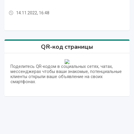
14.11.2022, 16:30
14.11.2022, 12:42
14.11.2022, 17:32
14.11.2022, 17:11
14.11.2022, 16:48
14.11.2022, 15:28
14.11.2022, 14:55
14.11.2022, 14:09
14.11.2022, 13:44
14.11.2022, 12:42
14.11.2022, 17:32
QR-код страницы
Поделитесь QR-кодом в социальных сетях, чатах,
мессенджерах чтобы ваши знакомые, потенциальные
клиенты открыли ваше объявление на своих
смартфонах.