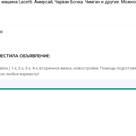
машина Lacetti. Амирсай, Чарвак Бочка. Чимган и другие. Можно
аю
ЕСТИЛА ОБЪЯВЛЕНИЕ:
йон.) 1-х, 2-х, 3-х, 4-х, вторичное жилье, новостройки. Помощь подготов
трю любые варианты!