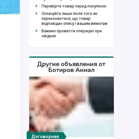
Перевірте товар перед покупкою
Сплачуйте лише після того як
переконаєтеся, що товар
відповідає опису і вашим вимогам
Бажано провести операцію при
свідках
Другие объявления от
Ботиров Акмал
Договорная
Договорная
Договорная
Договорная
Договорная
Договорная
Договорная
777 сўм
300 $
300 $