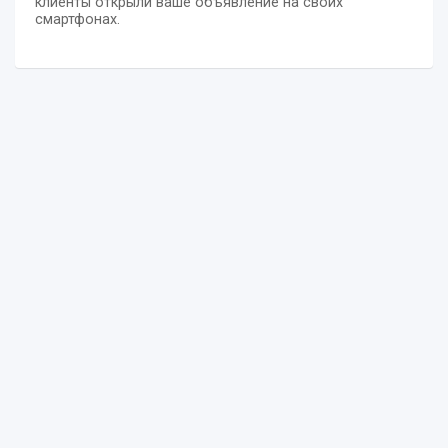
клиенты открыли ваше объявление на своих
смартфонах.