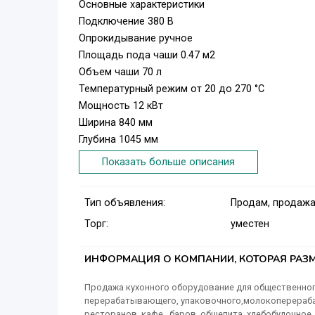
Основные характеристики
Подключение 380 В
Опрокидывание ручное
Площадь пода чаши 0.47 м2
Объем чаши 70 л
Температурный режим от 20 до 270 °С
Мощность 12 кВт
Ширина 840 мм
Глубина 1045 мм
Высота 940 мм
Показать больше описания
Вес (без упаковки) 128 кг
Страна производства Россия
Тип объявления:
Продам, продажа
Артикул 21000005862
Торг:
уместен
Описание
Опрокидывающаяся сковорода Abat ЭСК-90-0, 47
продуктов методом жарки, тушения, припускания
ИНФОРМАЦИЯ О КОМПАНИИ, КОТОРАЯ РАЗМ
предприятиях общественного питания и торгов
Продажа кухонного оборудование для общественного
ручки крышки в любом положении и регулируем
перерабатывающего, упаковочного,молокоперераб
ресторанов, кафе , баров, общепита, хлебобулочное,