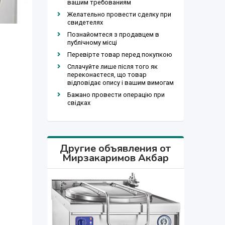
вашим требованиям
Желательно провести сделку при
свидетелях
Познайомтеся з продавцем в
публічному місці
Перевірте товар перед покупкою
Сплачуйте лише після того як
переконаєтеся, що товар
відповідає опису і вашим вимогам
Бажано провести операцію при
свідках
Другие объявления от
Мирзакаримов Акбар