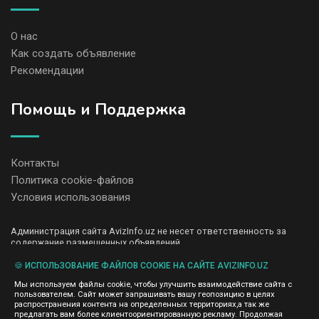
О нас
Как создать объявление
Рекомендации
Помощь и Поддержка
Контакты
Политика cookie-файлов
Условия использования
Администрация сайта AvizInfo.uz не несет ответственность за
содержание размещенных объявлений.
Мы ценим конфиденциальность наших пользователей. Мы не
передаем и не продаем личную информацию зарегистрированных
🍪 ИСПОЛЬЗОВАНИЕ ФАЙЛОВ COOKIE НА САЙТЕ AVIZINFO.UZ
пользователей AvizInfo.uz третьим лицам. Мы не отвечаем за
Мы используем файлы cookie, чтобы улучшить взаимодействие сайта с
правила конфиденциальности сайтов на которые ссылается
пользователем. Сайт может запрашивать вашу геопозицию в целях
AvizInfo.uz. На некоторых страницах нашего сайта представлена
распространения контента на определенных территориях,а так же
реклама Google Adsense Advertising Network. Чтобы узнать
предлагать вам более клиентоориентированную рекламу. Продолжая