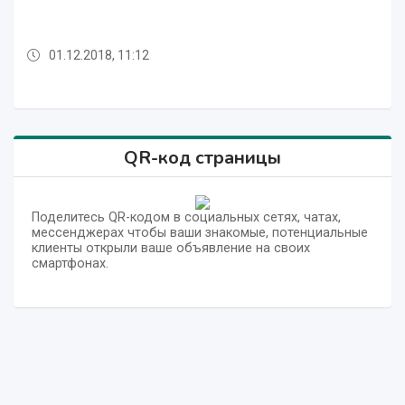
эксклюзивная квартира в г. Ташкенте!
зелени, новая!
в г. Ташкенте!
квартира!
квартира!
TS880TX!
TS880TX!
01.12.2018, 11:12
01.12.2018, 10:53
12.06.2019, 08:29
01.12.2018, 11:19
01.12.2018, 11:01
01.12.2018, 10:58
01.12.2018, 10:53
12.06.2019, 08:29
QR-код страницы
Поделитесь QR-кодом в социальных сетях, чатах,
мессенджерах чтобы ваши знакомые, потенциальные
клиенты открыли ваше объявление на своих
смартфонах.