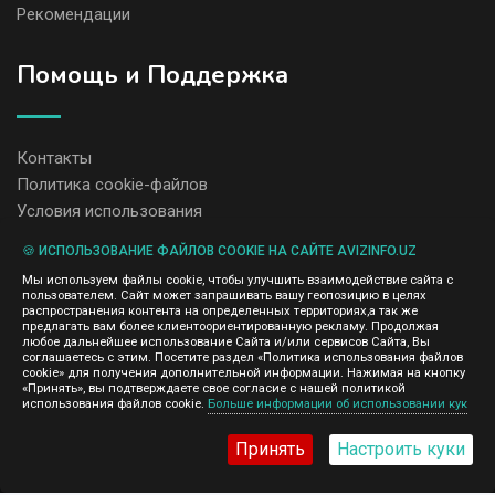
Рекомендации
Помощь и Поддержка
Контакты
Политика cookie-файлов
Условия использования
🍪 ИСПОЛЬЗОВАНИЕ ФАЙЛОВ COOKIE НА САЙТЕ AVIZINFO.UZ
Администрация сайта AvizInfo.uz не несет ответственность за
Мы используем файлы cookie, чтобы улучшить взаимодействие сайта с
содержание размещенных объявлений.
пользователем. Сайт может запрашивать вашу геопозицию в целях
Мы ценим конфиденциальность наших пользователей. Мы не
распространения контента на определенных территориях,а так же
передаем и не продаем личную информацию зарегистрированных
предлагать вам более клиентоориентированную рекламу. Продолжая
пользователей AvizInfo.uz третьим лицам. Мы не отвечаем за
любое дальнейшее использование Сайта и/или сервисов Сайта, Вы
правила конфиденциальности сайтов на которые ссылается
соглашаетесь с этим. Посетите раздел «Политика использования файлов
AvizInfo.uz. На некоторых страницах нашего сайта представлена
cookie» для получения дополнительной информации. Нажимая на кнопку
реклама Google Adsense Advertising Network. Чтобы узнать
«Принять», вы подтверждаете свое согласие с нашей политикой
нажмите тут
использования файлов cookie.
Больше информации об использовании кук
подробней о правилах конфиденциальности Google
.
Принять
Настроить куки