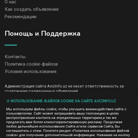
О нас
Как создать объявление
Рекомендации
Помощь и Поддержка
Контакты
Политика cookie-файлов
Условия использования
Администрация сайта AvizInfo.uz не несет ответственность за
содержание размещенных объявлений.
Мы ценим конфиденциальность наших пользователей. Мы не
передаем и не продаем личную информацию зарегистрированных
🍪 ИСПОЛЬЗОВАНИЕ ФАЙЛОВ COOKIE НА САЙТЕ AVIZINFO.UZ
пользователей AvizInfo.uz третьим лицам. Мы не отвечаем за
Мы используем файлы cookie, чтобы улучшить взаимодействие сайта с
правила конфиденциальности сайтов на которые ссылается
пользователем. Сайт может запрашивать вашу геопозицию в целях
AvizInfo.uz. На некоторых страницах нашего сайта представлена
распространения контента на определенных территориях,а так же
реклама Google Adsense Advertising Network. Чтобы узнать
предлагать вам более клиентоориентированную рекламу. Продолжая
нажмите тут
подробней о правилах конфиденциальности Google
.
любое дальнейшее использование Сайта и/или сервисов Сайта, Вы
соглашаетесь с этим. Посетите раздел «Политика использования файлов
cookie» для получения дополнительной информации. Нажимая на кнопку