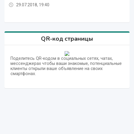
29.07.2018, 19:40
29.07.2018, 19:40
29.07.2018, 19:40
QR-код страницы
Поделитесь QR-кодом в социальных сетях, чатах,
мессенджерах чтобы ваши знакомые, потенциальные
клиенты открыли ваше объявление на своих
смартфонах.