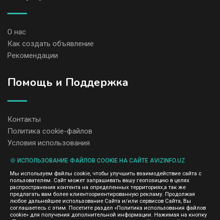
О нас
Как создать объявление
Рекомендации
Помощь и Поддержка
Контакты
Политика cookie-файлов
Условия использования
🍪 ИСПОЛЬЗОВАНИЕ ФАЙЛОВ COOKIE НА САЙТЕ AVIZINFO.UZ
Администрация сайта AvizInfo.uz не несет ответственность за
Мы используем файлы cookie, чтобы улучшить взаимодействие сайта с
содержание размещенных объявлений.
пользователем. Сайт может запрашивать вашу геопозицию в целях
Мы ценим конфиденциальность наших пользователей. Мы не
распространения контента на определенных территориях,а так же
передаем и не продаем личную информацию зарегистрированных
предлагать вам более клиентоориентированную рекламу. Продолжая
пользователей AvizInfo.uz третьим лицам. Мы не отвечаем за
любое дальнейшее использование Сайта и/или сервисов Сайта, Вы
правила конфиденциальности сайтов на которые ссылается
соглашаетесь с этим. Посетите раздел «Политика использования файлов
AvizInfo.uz. На некоторых страницах нашего сайта представлена
cookie» для получения дополнительной информации. Нажимая на кнопку