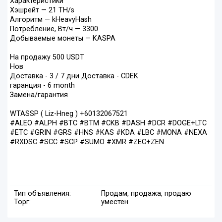
Характеристики
Хэшрейт — 21 TH/s
Алгоритм — kHeavyHash
Потребление, Вт/ч — 3300
Добываемые монеты — KASPA
На продажу 500 USDT
Нов
Доставка - 3 / 7 дни Доставка - CDEK
гаранция - 6 month
Замена/гарантия
WTASSP ( Liz-Hneg ) +60132067521
#ALEO #ALPH #BTC #BTM #CKB #DASH #DCR #DOGE+LTC
#ETC #GRIN #GRS #HNS #KAS #KDA #LBC #MONA #NEXA
#RXDSC #SCC #SCP #SUMO #XMR #ZEC+ZEN
Тип объявления:
Продам, продажа, продаю
Торг:
уместен