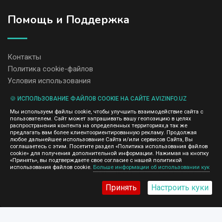
Помощь и Поддержка
Контакты
Политика cookie-файлов
Условия использования
🍪 ИСПОЛЬЗОВАНИЕ ФАЙЛОВ COOKIE НА САЙТЕ AVIZINFO.UZ
Администрация сайта AvizInfo.uz не несет ответственность за
Мы используем файлы cookie, чтобы улучшить взаимодействие сайта с
содержание размещенных объявлений.
пользователем. Сайт может запрашивать вашу геопозицию в целях
Мы ценим конфиденциальность наших пользователей. Мы не
распространения контента на определенных территориях,а так же
передаем и не продаем личную информацию зарегистрированных
предлагать вам более клиентоориентированную рекламу. Продолжая
пользователей AvizInfo.uz третьим лицам. Мы не отвечаем за
любое дальнейшее использование Сайта и/или сервисов Сайта, Вы
правила конфиденциальности сайтов на которые ссылается
соглашаетесь с этим. Посетите раздел «Политика использования файлов
AvizInfo.uz. На некоторых страницах нашего сайта представлена
cookie» для получения дополнительной информации. Нажимая на кнопку
реклама Google Adsense Advertising Network. Чтобы узнать
«Принять», вы подтверждаете свое согласие с нашей политикой
нажмите тут
использования файлов cookie.
Больше информации об использовании кук
подробней о правилах конфиденциальности Google
.
Принять
Настроить куки
AvizInfo.uz
©2008-2026,