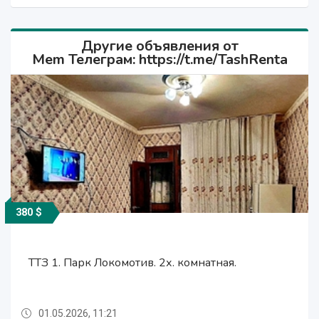
Другие объявления от
Mem Телеграм: https://t.me/TashRenta
380 $
400 $
380 $
400 $
ТТЗ 1. Парк Локомотив. 2х. комнатная.
ТТЗ 1. Парк Локомотив. 2х. комнатная.
АРЕНДА КВАРТИР.
АРЕНДА КВАРТИР.
01.05.2026, 11:21
01.05.2026, 11:21
01.05.2026, 11:21
01.05.2026, 11:21