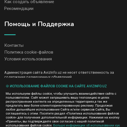
Как создать объявление
Рекомендации
Помощь и Поддержка
Контакты
Политика cookie-файлов
Условия использования
Администрация сайта AvizInfo.uz не несет ответственность за
содержание размещенных объявлений.
Мы ценим конфиденциальность наших пользователей. Мы не
передаем и не продаем личную информацию зарегистрированных
🍪 ИСПОЛЬЗОВАНИЕ ФАЙЛОВ COOKIE НА САЙТЕ AVIZINFO.UZ
пользователей AvizInfo.uz третьим лицам. Мы не отвечаем за
Мы используем файлы cookie, чтобы улучшить взаимодействие сайта с
правила конфиденциальности сайтов на которые ссылается
пользователем. Сайт может запрашивать вашу геопозицию в целях
AvizInfo.uz. На некоторых страницах нашего сайта представлена
распространения контента на определенных территориях,а так же
реклама Google Adsense Advertising Network. Чтобы узнать
предлагать вам более клиентоориентированную рекламу. Продолжая
нажмите тут
подробней о правилах конфиденциальности Google
.
любое дальнейшее использование Сайта и/или сервисов Сайта, Вы
соглашаетесь с этим. Посетите раздел «Политика использования файлов
cookie» для получения дополнительной информации. Нажимая на кнопку
«Принять», вы подтверждаете свое согласие с нашей политикой
использования файлов cookie.
Больше информации об использовании кук