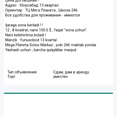
Цена договорная !
Адрес : Юнусабад 13 квартал .
Ориентир : ТЦ Мега Планета , Школа 246 .
Все удобства для проживания - имеются .
Ijaraga xona beriladi ! !
12 , 8 kvadrat, narxi 150.5 $ , faqat "xona uchun".
Narx kelishirtirsa boladi !
Manzili : Yunusobod 13 kvartal .
Mega Planeta Sotuv Markaz , yoki 246 maktab yonida .
Yashash uchun , barcha qulayliklar mavjud .
Тип объявления:
Сдам, дам в аренду
Торг:
уместен