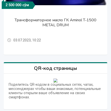
2 500 000 сўм
2 500 000 сўм
2 500 000 сўм
Трансформаторное масло ГК Aminol T‐1500
Трансформаторное масло ГК Aminol T‐1500
Трансформаторное масло ГК Aminol T‐1500
METAL DRUM
METAL DRUM
METAL DRUM
03.07.2023, 10:22
03.07.2023, 10:22
03.07.2023, 10:22
QR-код страницы
Поделитесь QR-кодом в социальных сетях, чатах,
мессенджерах чтобы ваши знакомые, потенциальные
клиенты открыли ваше объявление на своих
смартфонах.