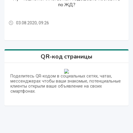
Маньчжурия--Ташкент
Маньчжурия--Ташкент
по ЖД?
по ЖД?
03.08.2020, 09:26
31.07.2020, 09:56
03.08.2020, 09:26
31.07.2020, 09:56
QR-код страницы
Поделитесь QR-кодом в социальных сетях, чатах,
мессенджерах чтобы ваши знакомые, потенциальные
клиенты открыли ваше объявление на своих
смартфонах.