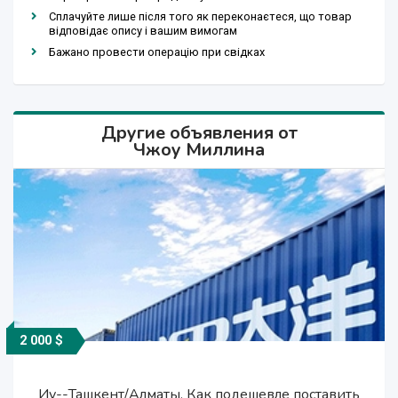
Сплачуйте лише після того як переконаєтеся, що товар
відповідає опису і вашим вимогам
Бажано провести операцію при свідках
Другие объявления от
Чжоу Миллина
2 000 $
3 500 $
2 000 $
3 500 $
Иу--Ташкент/Алматы, Как подешевле поставить
Иу/Гуаньчжоу/ Нинбо/ Шанхай/ Циндао--
Иу/Гуаньчжоу/ Нинбо/ Шанхай/ Циндао--
Иу--Ташкент/Алматы, Как подешевле поставить