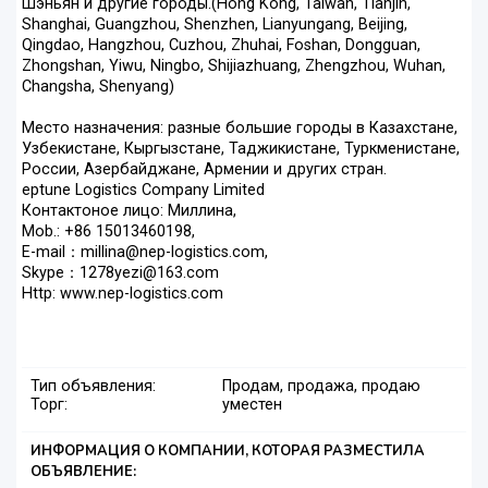
Шэньян и другие городы.(Hong Kong, Taiwan, Tianjin,
Shanghai, Guangzhou, Shenzhen, Lianyungang, Beijing,
Qingdao, Hangzhou, Cuzhou, Zhuhai, Foshan, Dongguan,
Zhongshan, Yiwu, Ningbo, Shijiazhuang, Zhengzhou, Wuhan,
Changsha, Shenyang)
Место назначения: разные большие городы в Казахстане,
Узбекистане, Кыргызстане, Таджикистане, Туркменистане,
России, Азербайджане, Армении и других стран.
eptune Logistics Company Limited
Контактоное лицо: Миллина,
Mob.: +86 15013460198,
E-mail：millina@nep-logistics.com,
Skype：1278yezi@163.com
Http: www.nep-logistics.com
Тип объявления:
Продам, продажа, продаю
Торг:
уместен
ИНФОРМАЦИЯ О КОМПАНИИ, КОТОРАЯ РАЗМЕСТИЛА
ОБЪЯВЛЕНИЕ: