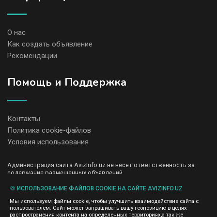
О нас
Как создать объявление
Рекомендации
Помощь и Поддержка
Контакты
Политика cookie-файлов
Условия использования
Администрация сайта AvizInfo.uz не несет ответственность за
содержание размещенных объявлений.
Мы ценим конфиденциальность наших пользователей. Мы не
передаем и не продаем личную информацию зарегистрированных
🍪 ИСПОЛЬЗОВАНИЕ ФАЙЛОВ COOKIE НА САЙТЕ AVIZINFO.UZ
пользователей AvizInfo.uz третьим лицам. Мы не отвечаем за
Мы используем файлы cookie, чтобы улучшить взаимодействие сайта с
правила конфиденциальности сайтов на которые ссылается
пользователем. Сайт может запрашивать вашу геопозицию в целях
AvizInfo.uz. На некоторых страницах нашего сайта представлена
распространения контента на определенных территориях,а так же