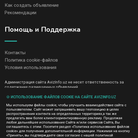
Как создать объявление
Рекомендации
Помощь и Поддержка
Контакты
Политика cookie-файлов
Условия использования
Администрация сайта AvizInfo.uz не несет ответственность за
содержание размещенных объявлений.
Мы ценим конфиденциальность наших пользователей. Мы не
передаем и не продаем личную информацию зарегистрированных
🍪 ИСПОЛЬЗОВАНИЕ ФАЙЛОВ COOKIE НА САЙТЕ AVIZINFO.UZ
пользователей AvizInfo.uz третьим лицам. Мы не отвечаем за
Мы используем файлы cookie, чтобы улучшить взаимодействие сайта с
правила конфиденциальности сайтов на которые ссылается
пользователем. Сайт может запрашивать вашу геопозицию в целях
AvizInfo.uz. На некоторых страницах нашего сайта представлена
распространения контента на определенных территориях,а так же
реклама Google Adsense Advertising Network. Чтобы узнать
предлагать вам более клиентоориентированную рекламу. Продолжая
нажмите тут
подробней о правилах конфиденциальности Google
.
любое дальнейшее использование Сайта и/или сервисов Сайта, Вы
соглашаетесь с этим. Посетите раздел «Политика использования файлов
cookie» для получения дополнительной информации. Нажимая на кнопку
«Принять», вы подтверждаете свое согласие с нашей политикой