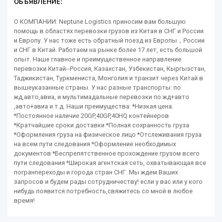
ОБЪЯВЛЕНИЕ:
О КОМПАНИИ: Neptune Logistics приносим вам большую
помощь в областях перевозки грузов из Китая в СНГ и России
и Европу. У нас тоже есть обратный поезд из Европы，России
и СНГ в Китай. Работаем на рынке более 17 лет, есть большой
опыт. Наше главное и преимущественное направление
перевозки Китай--Россия, Казахстан, Узбекистан, Кыргызстан,
Таджикистан, Туркмениста, Монголия и транзит через Китай в
вышеуказанные страны. У нас разные транспорты: по
жд,авто,авиа, и мультимадальные перевозки по жд+авто
,авто+авиа и т.д. Наши преимущества: *Низкая цена.
*Постоянное наличие 20GP,40GP,40HQ контейнеров
*Кратчайшие сроки доставки *Полная сохранность груза
*Оформления груза на физическое лицо *Отслеживания груза
на всем пути следования *Оформление необходимых
документов *Беспрепятственное прохождение грузом всего
пути следования *Широкая агентская сеть, охватывающая все
погранпереходы и города стран СНГ. Мы ждем Ваших
запросов и будем рады сотрудничеству! если у вас или у кого
нибудь появится потребность,свяжитесь со мной в любое
время!