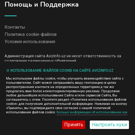
Помощь и Поддержка
Контакты
Политика cookie-файлов
Условия использования
Администрация сайта AvizInfo.uz не несет ответственность за
содержание размещенных объявлений.
Мы ценим конфиденциальность наших пользователей. Мы не
передаем и не продаем личную информацию зарегистрированных
🍪 ИСПОЛЬЗОВАНИЕ ФАЙЛОВ COOKIE НА САЙТЕ AVIZINFO.UZ
пользователей AvizInfo.uz третьим лицам. Мы не отвечаем за
Мы используем файлы cookie, чтобы улучшить взаимодействие сайта с
правила конфиденциальности сайтов на которые ссылается
пользователем. Сайт может запрашивать вашу геопозицию в целях
AvizInfo.uz. На некоторых страницах нашего сайта представлена
распространения контента на определенных территориях,а так же
реклама Google Adsense Advertising Network. Чтобы узнать
предлагать вам более клиентоориентированную рекламу. Продолжая
нажмите тут
подробней о правилах конфиденциальности Google
.
любое дальнейшее использование Сайта и/или сервисов Сайта, Вы
соглашаетесь с этим. Посетите раздел «Политика использования файлов
cookie» для получения дополнительной информации. Нажимая на кнопку
«Принять», вы подтверждаете свое согласие с нашей политикой
использования файлов cookie.
Больше информации об использовании кук
AvizInfo.uz
©2008-2026,
Принять
Настроить куки