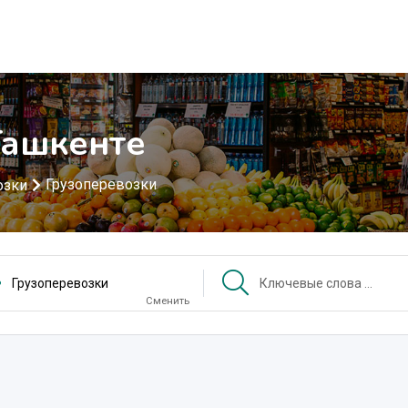
Ташкенте
Грузоперевозки
озки
Грузоперевозки
Сменить