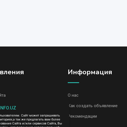
вления
Информация
йта
О нас
вления, Ташкент
Как создать объявление
INFO.UZ
вления AvizInfo
Рекомендации
ользователем. Сайт может запрашивать
иториях,а так же предлагать вам более
вание Сайта и/или сервисов Сайта, Вы