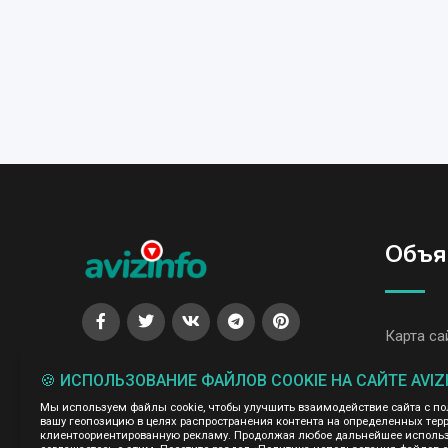
Объя
Карта са
Все объя
🍪 ИСПОЛЬЗОВАНИЕ ФАЙЛОВ COOKIE НА САЙТЕ AVIZ
Все объя
Мы используем файлы cookie, чтобы улучшить взаимодействие сайта с п
вашу геопозицию в целях распространения контента на определенных терр
клиентоориентированную рекламу. Продолжая любое дальнейшее использо