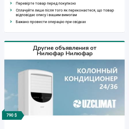
Перевірте товар перед покупкою
Сплачуйте лише після того як переконаєтеся, що товар
відповідає опису і вашим вимогам
Бажано провести операцію при свідках
Другие объявления от
Нилюфар Нилюфар
790 $
16 000 $
16 000 $
1 сўм
270 $
320 $
300 $
330 $
800 $
170 $
190 $
270 $