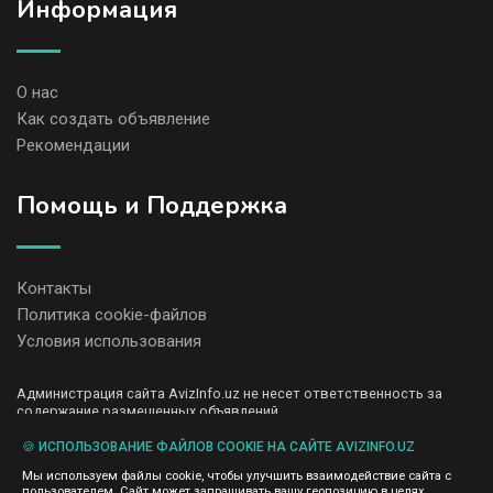
Информация
О нас
Как создать объявление
Рекомендации
Помощь и Поддержка
Контакты
Политика cookie-файлов
Условия использования
Администрация сайта AvizInfo.uz не несет ответственность за
содержание размещенных объявлений.
Мы ценим конфиденциальность наших пользователей. Мы не
передаем и не продаем личную информацию зарегистрированных
🍪 ИСПОЛЬЗОВАНИЕ ФАЙЛОВ COOKIE НА САЙТЕ AVIZINFO.UZ
пользователей AvizInfo.uz третьим лицам. Мы не отвечаем за
Мы используем файлы cookie, чтобы улучшить взаимодействие сайта с
правила конфиденциальности сайтов на которые ссылается
пользователем. Сайт может запрашивать вашу геопозицию в целях