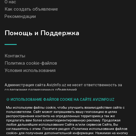
О нас
Как создать объявление
Рекомендации
Помощь и Поддержка
Контакты
Политика cookie-файлов
Условия использования
Администрация сайта AvizInfo.uz не несет ответственность за
содержание размещенных объявлений.
Мы ценим конфиденциальность наших пользователей. Мы не
передаем и не продаем личную информацию зарегистрированных
🍪 ИСПОЛЬЗОВАНИЕ ФАЙЛОВ COOKIE НА САЙТЕ AVIZINFO.UZ
пользователей AvizInfo.uz третьим лицам. Мы не отвечаем за
Мы используем файлы cookie, чтобы улучшить взаимодействие сайта с
правила конфиденциальности сайтов на которые ссылается
пользователем. Сайт может запрашивать вашу геопозицию в целях
AvizInfo.uz. На некоторых страницах нашего сайта представлена
распространения контента на определенных территориях,а так же
реклама Google Adsense Advertising Network. Чтобы узнать
предлагать вам более клиентоориентированную рекламу. Продолжая
нажмите тут
подробней о правилах конфиденциальности Google
.
любое дальнейшее использование Сайта и/или сервисов Сайта, Вы
соглашаетесь с этим. Посетите раздел «Политика использования файлов
cookie» для получения дополнительной информации. Нажимая на кнопку