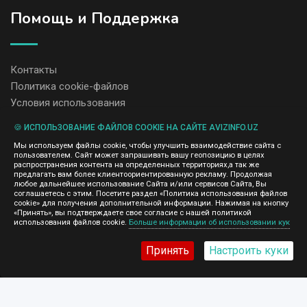
Помощь и Поддержка
Контакты
Политика cookie-файлов
Условия использования
🍪 ИСПОЛЬЗОВАНИЕ ФАЙЛОВ COOKIE НА САЙТЕ AVIZINFO.UZ
Администрация сайта AvizInfo.uz не несет ответственность за
Мы используем файлы cookie, чтобы улучшить взаимодействие сайта с
содержание размещенных объявлений.
пользователем. Сайт может запрашивать вашу геопозицию в целях
Мы ценим конфиденциальность наших пользователей. Мы не
распространения контента на определенных территориях,а так же
передаем и не продаем личную информацию зарегистрированных
предлагать вам более клиентоориентированную рекламу. Продолжая
пользователей AvizInfo.uz третьим лицам. Мы не отвечаем за
любое дальнейшее использование Сайта и/или сервисов Сайта, Вы
правила конфиденциальности сайтов на которые ссылается
соглашаетесь с этим. Посетите раздел «Политика использования файлов
AvizInfo.uz. На некоторых страницах нашего сайта представлена
cookie» для получения дополнительной информации. Нажимая на кнопку
реклама Google Adsense Advertising Network. Чтобы узнать
«Принять», вы подтверждаете свое согласие с нашей политикой
нажмите тут
использования файлов cookie.
Больше информации об использовании кук
подробней о правилах конфиденциальности Google
.
Принять
Настроить куки
AvizInfo.uz
©2008-2026,