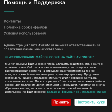
Помощь и Поддержка
Контакты
Политика cookie-файлов
Условия использования
Администрация сайта AvizInfo.uz не несет ответственность за
содержание размещенных объявлений.
Мы ценим конфиденциальность наших пользователей. Мы не
передаем и не продаем личную информацию зарегистрированных
🍪 ИСПОЛЬЗОВАНИЕ ФАЙЛОВ COOKIE НА САЙТЕ AVIZINFO.UZ
пользователей AvizInfo.uz третьим лицам. Мы не отвечаем за
Мы используем файлы cookie, чтобы улучшить взаимодействие сайта с
правила конфиденциальности сайтов на которые ссылается
пользователем. Сайт может запрашивать вашу геопозицию в целях
AvizInfo.uz. На некоторых страницах нашего сайта представлена
распространения контента на определенных территориях,а так же
реклама Google Adsense Advertising Network. Чтобы узнать
предлагать вам более клиентоориентированную рекламу. Продолжая
нажмите тут
подробней о правилах конфиденциальности Google
.
любое дальнейшее использование Сайта и/или сервисов Сайта, Вы
соглашаетесь с этим. Посетите раздел «Политика использования файлов
cookie» для получения дополнительной информации. Нажимая на кнопку
«Принять», вы подтверждаете свое согласие с нашей политикой
использования файлов cookie.
Больше информации об использовании кук
AvizInfo.uz
©2008-2026,
Принять
Настроить куки