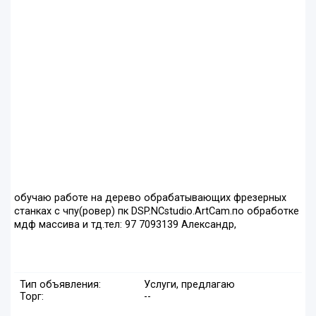
обучаю работе на дерево обрабатывающих фрезерных
станках с чпу(ровер) пк DSP.NCstudio.ArtCam.по обработке
мдф массива и тд.тел: 97 7093139 Александр,
Тип объявления:
Услуги, предлагаю
Торг:
--