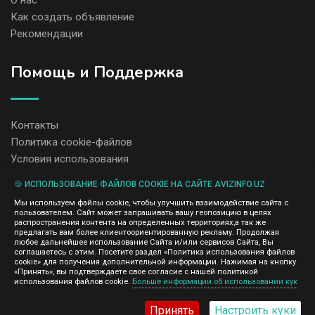
О нас
Как создать объявление
Рекомендации
Помощь и Поддержка
Контакты
Политика cookie-файлов
Условия использования
🍪 ИСПОЛЬЗОВАНИЕ ФАЙЛОВ COOKIE НА САЙТЕ AVIZINFO.UZ
Администрация сайта AvizInfo.uz не несет ответственность за
Мы используем файлы cookie, чтобы улучшить взаимодействие сайта с
содержание размещенных объявлений.
пользователем. Сайт может запрашивать вашу геопозицию в целях
Мы ценим конфиденциальность наших пользователей. Мы не
распространения контента на определенных территориях,а так же
передаем и не продаем личную информацию зарегистрированных
предлагать вам более клиентоориентированную рекламу. Продолжая
пользователей AvizInfo.uz третьим лицам. Мы не отвечаем за
любое дальнейшее использование Сайта и/или сервисов Сайта, Вы
правила конфиденциальности сайтов на которые ссылается
соглашаетесь с этим. Посетите раздел «Политика использования файлов
AvizInfo.uz. На некоторых страницах нашего сайта представлена
cookie» для получения дополнительной информации. Нажимая на кнопку
реклама Google Adsense Advertising Network. Чтобы узнать
«Принять», вы подтверждаете свое согласие с нашей политикой
нажмите тут
использования файлов cookie.
Больше информации об использовании кук
подробней о правилах конфиденциальности Google
.
Принять
Настроить куки