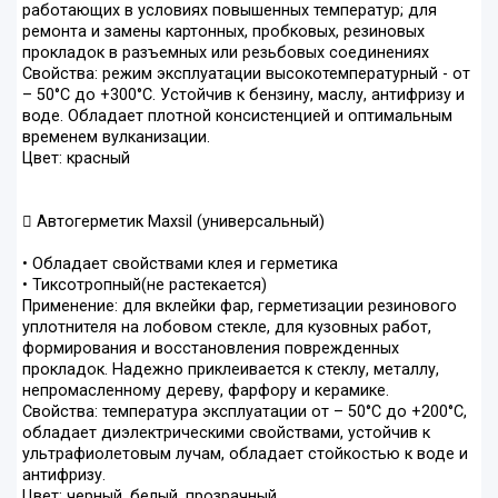
работающих в условиях повышенных температур; для
ремонта и замены картонных, пробковых, резиновых
прокладок в разъемных или резьбовых соединениях
Свойства: режим эксплуатации высокотемпературный - от
– 50°С до +300°С. Устойчив к бензину, маслу, антифризу и
воде. Обладает плотной консистенцией и оптимальным
временем вулканизации.
Цвет: красный
 Автогерметик Maxsil (универсальный)
• Обладает свойствами клея и герметика
• Тиксотропный(не растекается)
Применение: для вклейки фар, герметизации резинового
уплотнителя на лобовом стекле, для кузовных работ,
формирования и восстановления поврежденных
прокладок. Надежно приклеивается к стеклу, металлу,
непромасленному дереву, фарфору и керамике.
Свойства: температура эксплуатации от – 50°С до +200°С,
обладает диэлектрическими свойствами, устойчив к
ультрафиолетовым лучам, обладает стойкостью к воде и
антифризу.
Цвет: черный, белый, прозрачный