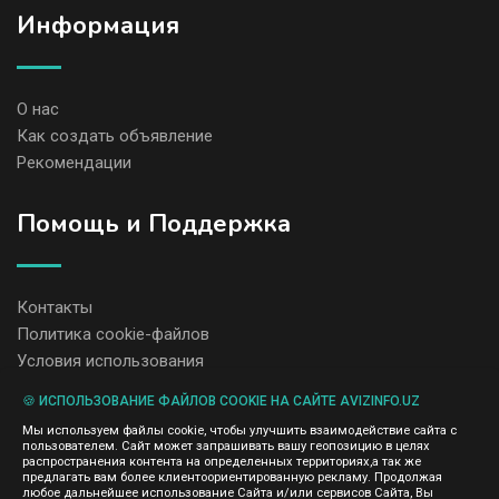
Информация
О нас
Как создать объявление
Рекомендации
Помощь и Поддержка
Контакты
Политика cookie-файлов
Условия использования
🍪 ИСПОЛЬЗОВАНИЕ ФАЙЛОВ COOKIE НА САЙТЕ AVIZINFO.UZ
Администрация сайта AvizInfo.uz не несет ответственность за
Мы используем файлы cookie, чтобы улучшить взаимодействие сайта с
содержание размещенных объявлений.
пользователем. Сайт может запрашивать вашу геопозицию в целях
Мы ценим конфиденциальность наших пользователей. Мы не
распространения контента на определенных территориях,а так же
передаем и не продаем личную информацию зарегистрированных
предлагать вам более клиентоориентированную рекламу. Продолжая
пользователей AvizInfo.uz третьим лицам. Мы не отвечаем за
любое дальнейшее использование Сайта и/или сервисов Сайта, Вы