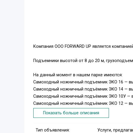
Компания OOO FORWARD UP является компанией
Подъемники высотой от 8 до 20 м, грузоподъемн
На данный момент в нашем парке имеются:
Самоходный ножничный подъемник ЭКО 16 — вы
Самоходный ножничный подъёмник ЭКО 14 — вы
Самоходный ножничный подъёмник ЭКО 10У — 
Самоходный ножничный подъёмник ЭКО 12 — вы
Самоходный ножничный подъёмник ЭКО 8У — в
Показать больше описания
Дизельный коленчатый подъемник Haulotte PX 1
Дизельный коленчатый подъемник Haulotte PX 2
Тип объявления:
Услуги, предлаг