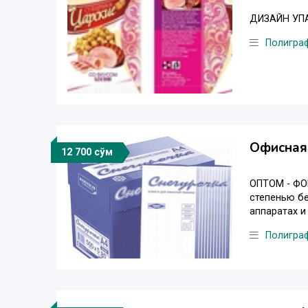
ДИЗАЙН УПА
Полигра
Офисная
12 700 сўм
ОПТОМ - ФО
степенью б
аппаратах и
Полигра