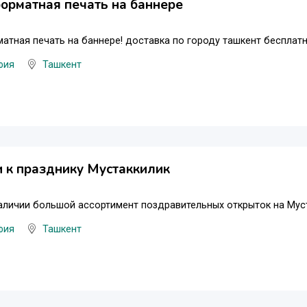
орматная печать на баннере
тная печать на баннере! доставка по городу ташкент бесплатна
фия
Ташкент
 к празднику Мустаккилик
аличии большой ассортимент поздравительных открыток на Муст
фия
Ташкент