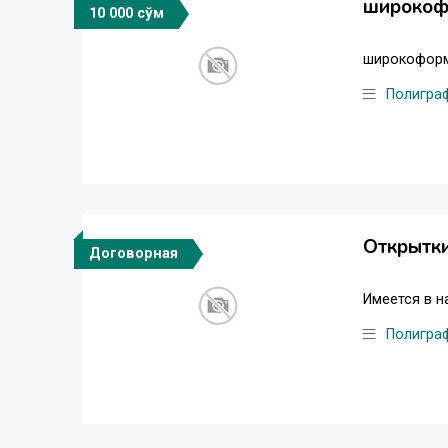
широкоф
10 000 сўм
широкоформа
Полигра
Открытки
Договорная
Имеется в н
Полигра