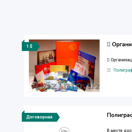
 Органи
1 $
 Организац
Полигра
Полиграф
Договорная
В месте дос