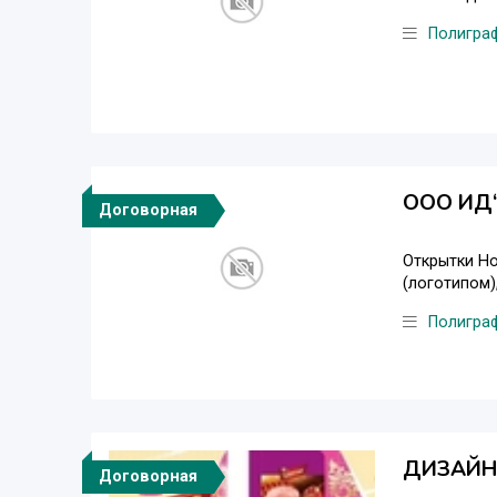
Полигра
ООО ИД“
Договорная
Открытки Но
(логотипом)
Полигра
ДИЗАЙН
Договорная