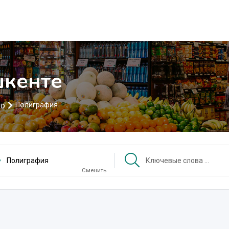
шкенте
во
Полиграфия
Полиграфия
Сменить