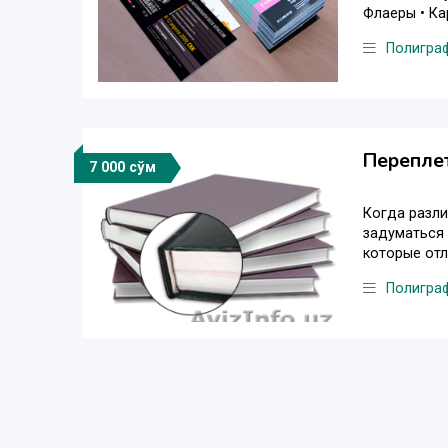
Флаеры • Ка
Полигра
Переплет
7 000 сўм
Когда разли
задуматься 
которые отл
Полигра