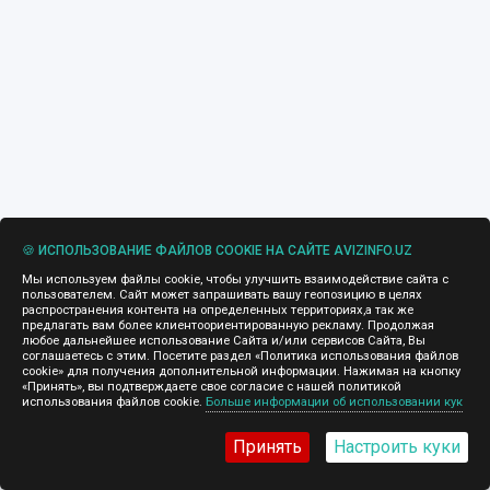
🍪 ИСПОЛЬЗОВАНИЕ ФАЙЛОВ COOKIE НА САЙТЕ AVIZINFO.UZ
Мы используем файлы cookie, чтобы улучшить взаимодействие сайта с
пользователем. Сайт может запрашивать вашу геопозицию в целях
распространения контента на определенных территориях,а так же
предлагать вам более клиентоориентированную рекламу. Продолжая
любое дальнейшее использование Сайта и/или сервисов Сайта, Вы
соглашаетесь с этим. Посетите раздел «Политика использования файлов
cookie» для получения дополнительной информации. Нажимая на кнопку
«Принять», вы подтверждаете свое согласие с нашей политикой
использования файлов cookie.
Больше информации об использовании кук
Принять
Настроить куки