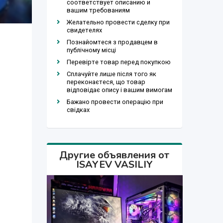
соответствует описанию и
вашим требованиям
Желательно провести сделку при
свидетелях
Познайомтеся з продавцем в
публічному місці
Перевірте товар перед покупкою
Сплачуйте лише після того як
переконаєтеся, що товар
відповідає опису і вашим вимогам
Бажано провести операцію при
свідках
Другие объявления от
ISAYEV VASILIY