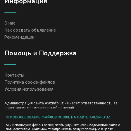
Информация
О нас
Как создать объявление
Рекомендации
Помощь и Поддержка
Контакты
Политика cookie-файлов
Условия использования
Администрация сайта AvizInfo.uz не несет ответственность за
содержание размещенных объявлений.
Мы ценим конфиденциальность наших пользователей. Мы не
передаем и не продаем личную информацию зарегистрированных
🍪 ИСПОЛЬЗОВАНИЕ ФАЙЛОВ COOKIE НА САЙТЕ AVIZINFO.UZ
пользователей AvizInfo.uz третьим лицам. Мы не отвечаем за
Мы используем файлы cookie, чтобы улучшить взаимодействие сайта с
правила конфиденциальности сайтов на которые ссылается
пользователем. Сайт может запрашивать вашу геопозицию в целях