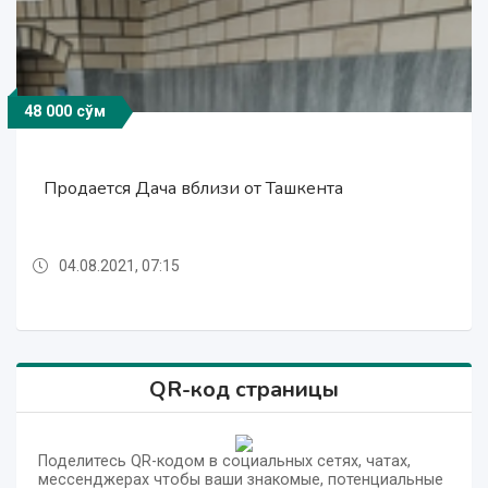
48 000 сўм
48 000 сўм
48 000 сўм
Продается Дача вблизи от Ташкента
Продается Дача вблизи от Ташкента
Продается Дача вблизи от Ташкента
04.08.2021, 07:15
04.08.2021, 07:15
04.08.2021, 07:15
QR-код страницы
Поделитесь QR-кодом в социальных сетях, чатах,
мессенджерах чтобы ваши знакомые, потенциальные