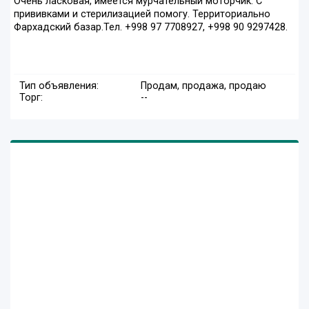
Очень ласковая, имеется мурчательный моторчик. С
прививками и стерилизацией помогу. Территориально
Фархадский базар.Тел. +998 97 7708927, +998 90 9297428.
Тип объявления:
Продам, продажа, продаю
Торг:
--