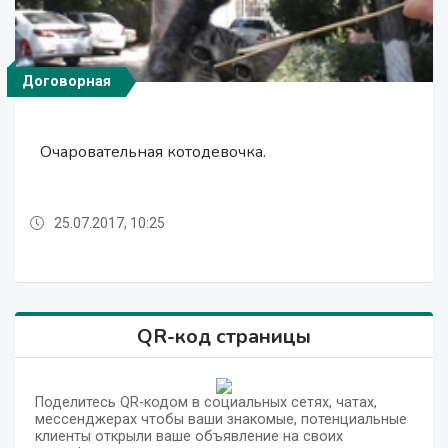
Договорная
Договорная
Договорная
Договорная
Договорная
Очаровательная котодевочка.
Котенок с шёлковой, черной шёрсткой.
Красивый черно-белый котенок.
Красивый черно-белый котенок.
Очаровательная котодевочка.
25.07.2017, 10:25
25.07.2017, 10:25
15.11.2017, 14:15
15.11.2017, 14:11
15.11.2017, 14:15
QR-код страницы
Поделитесь QR-кодом в социальных сетях, чатах,
мессенджерах чтобы ваши знакомые, потенциальные
клиенты открыли ваше объявление на своих