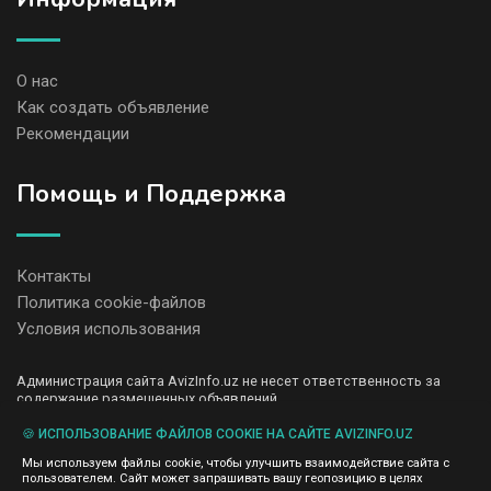
О нас
Как создать объявление
Рекомендации
Помощь и Поддержка
Контакты
Политика cookie-файлов
Условия использования
Администрация сайта AvizInfo.uz не несет ответственность за
содержание размещенных объявлений.
Мы ценим конфиденциальность наших пользователей. Мы не
передаем и не продаем личную информацию зарегистрированных
🍪 ИСПОЛЬЗОВАНИЕ ФАЙЛОВ COOKIE НА САЙТЕ AVIZINFO.UZ
пользователей AvizInfo.uz третьим лицам. Мы не отвечаем за
Мы используем файлы cookie, чтобы улучшить взаимодействие сайта с
правила конфиденциальности сайтов на которые ссылается
пользователем. Сайт может запрашивать вашу геопозицию в целях
AvizInfo.uz. На некоторых страницах нашего сайта представлена