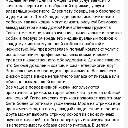
модные течения для питомцев! Цена услуг зависит от
качества шерсти и от выбранной стрижки , услуги
владельца животного. Блеск тату совершенно безопасно
и держится от 1 до 2 недель-делается исключительно
собакам так как кошки могут слизать рисунок! Возможен
выезд мастера к вам домой! Качественный груминг в
Ташкенте – это не только купание, вычесывание и стрижка
собак, в первую очередь это индивидуальный подход к
каждому животному со всей любовью, заботой и
нежностью. Мы предоставляем полный комплекс услуг с
использованием профессиональных косметических
средств и качественного оборудования. Для нас главное,
что бы был доволен и хозяин, и сам четвероногий друг.
Ведь так приятно проводить время вместе без лишнего
дискомфорта в виде неприятного запаха от питомца или
обильно выпадающей шерсти.
Все чаще в повседневной жизни используются
практичные стрижки, которые облегчают уход за собакой
или кошкой. Гигиеническая стрижка позволяет животному
быть более опрятным и ухоженным. Мода на стрижки все
время меняется, по этому каждый владелец четвероного
друга может выбрать стрижку исходя из своих личных
вкусов и желаний, что бы подчеркнуть индивидуальность
и неповторимость образа своего питомца. В целом