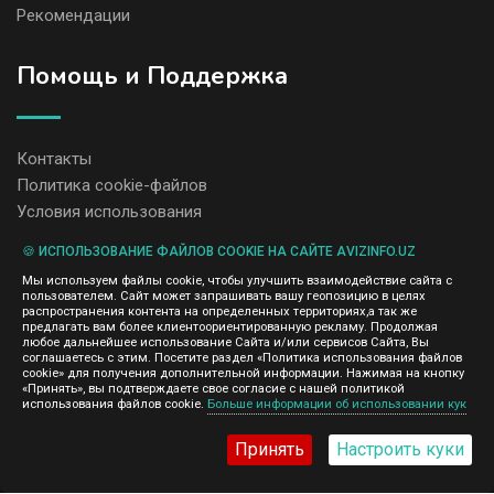
Рекомендации
Помощь и Поддержка
Контакты
Политика cookie-файлов
Условия использования
🍪 ИСПОЛЬЗОВАНИЕ ФАЙЛОВ COOKIE НА САЙТЕ AVIZINFO.UZ
Администрация сайта AvizInfo.uz не несет ответственность за
Мы используем файлы cookie, чтобы улучшить взаимодействие сайта с
содержание размещенных объявлений.
пользователем. Сайт может запрашивать вашу геопозицию в целях
Мы ценим конфиденциальность наших пользователей. Мы не
распространения контента на определенных территориях,а так же
передаем и не продаем личную информацию зарегистрированных
предлагать вам более клиентоориентированную рекламу. Продолжая
пользователей AvizInfo.uz третьим лицам. Мы не отвечаем за
любое дальнейшее использование Сайта и/или сервисов Сайта, Вы
правила конфиденциальности сайтов на которые ссылается
соглашаетесь с этим. Посетите раздел «Политика использования файлов
AvizInfo.uz. На некоторых страницах нашего сайта представлена
cookie» для получения дополнительной информации. Нажимая на кнопку
реклама Google Adsense Advertising Network. Чтобы узнать
«Принять», вы подтверждаете свое согласие с нашей политикой
нажмите тут
использования файлов cookie.
Больше информации об использовании кук
подробней о правилах конфиденциальности Google
.
Принять
Настроить куки