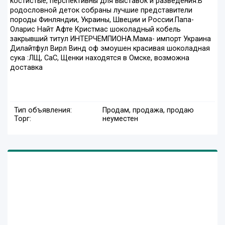
костистые, перспективны для выставок и разведения.В
родословной деток собраны лучшие представители
породы Финляндии, Украины, Швеции и России.Папа-
Оларис Найт Афте Кристмас шоколадный кобель
закрывший титул ИНТЕРЧЕМПИОНА.Мама- импорт Украина
Дилайтфул Вирл Винд оф эмоушен красивая шоколадная
сука :ЛЩ, СаС, Щенки находятся в Омске, возможна
доставка
Тип объявления:
Продам, продажа, продаю
Торг:
неуместен