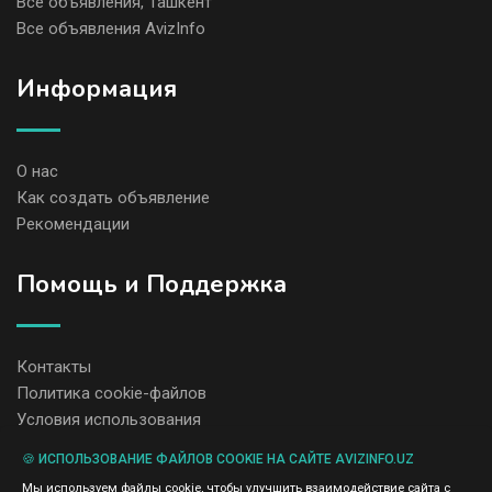
Все объявления, Ташкент
Все объявления AvizInfo
Информация
О нас
Как создать объявление
Рекомендации
Помощь и Поддержка
Контакты
Политика cookie-файлов
Условия использования
🍪 ИСПОЛЬЗОВАНИЕ ФАЙЛОВ COOKIE НА САЙТЕ AVIZINFO.UZ
Администрация сайта AvizInfo.uz не несет ответственность за
Мы используем файлы cookie, чтобы улучшить взаимодействие сайта с
содержание размещенных объявлений.