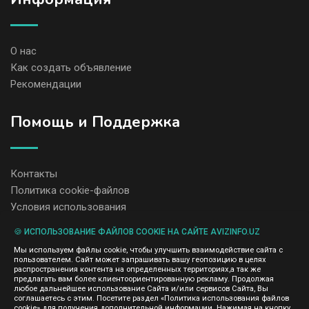
О нас
Как создать объявление
Рекомендации
Помощь и Поддержка
Контакты
Политика cookie-файлов
Условия использования
🍪 ИСПОЛЬЗОВАНИЕ ФАЙЛОВ COOKIE НА САЙТЕ AVIZINFO.UZ
Администрация сайта AvizInfo.uz не несет ответственность за
Мы используем файлы cookie, чтобы улучшить взаимодействие сайта с
содержание размещенных объявлений.
пользователем. Сайт может запрашивать вашу геопозицию в целях
Мы ценим конфиденциальность наших пользователей. Мы не
распространения контента на определенных территориях,а так же
передаем и не продаем личную информацию зарегистрированных
предлагать вам более клиентоориентированную рекламу. Продолжая
пользователей AvizInfo.uz третьим лицам. Мы не отвечаем за
любое дальнейшее использование Сайта и/или сервисов Сайта, Вы
правила конфиденциальности сайтов на которые ссылается
соглашаетесь с этим. Посетите раздел «Политика использования файлов
AvizInfo.uz. На некоторых страницах нашего сайта представлена
cookie» для получения дополнительной информации. Нажимая на кнопку