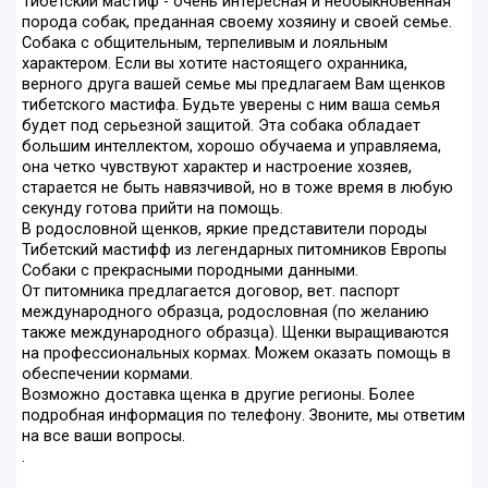
Тибетский мастиф - очень интересная и необыкновенная
порода собак, преданная своему хозяину и своей семье.
Собака с общительным, терпеливым и лояльным
характером. Если вы хотите настоящего охранника,
верного друга вашей семье мы предлагаем Вам щенков
тибетского мастифа. Будьте уверены с ним ваша семья
будет под серьезной защитой. Эта собака обладает
большим интеллектом, хорошо обучаема и управляема,
она четко чувствуют характер и настроение хозяев,
старается не быть навязчивой, но в тоже время в любую
секунду готова прийти на помощь.
В родословной щенков, яркие представители породы
Тибетский мастифф из легендарных питомников Европы
Собаки с прекрасными породными данными.
От питомника предлагается договор, вет. паспорт
международного образца, родословная (по желанию
также международного образца). Щенки выращиваются
на профессиональных кормах. Можем оказать помощь в
обеспечении кормами.
Возможно доставка щенка в другие регионы. Более
подробная информация по телефону. Звоните, мы ответим
на все ваши вопросы.
.