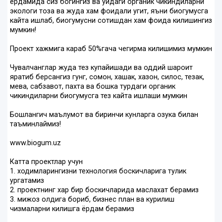
ёрдамида сиз богингиз ва уйдаги органик чикиндиларни
экологи тоза ва жуда хам фоидали угит, яъни биогумусга
кайта ишлаб, биогумусни сотишдан хам фоида килишингиз
мумкин!
Проект хажмига караб 50%гача чегирма килишимиз мумкин
Чувалчанглар жуда тез купайишади ва оддий шароит
яратиб берсангиз гунг, сомон, хашак, хазон, силос, тезак,
мева, сабзавот, пахта ва бошка турдаги органик
чикиндиларни биогумусга тез кайта ишлаши мумкин
Бошлангич маълумот ва биринчи кунларга озука билан
таъминлаймиз!
www.biogum.uz
Катта проектлар учун
1. ходимларингизни технология боскичларига тулик
ургатамиз
2. проектнинг хар бир боскичларида маслахат берамиз
3. мижоз олдига бориб, бизнес план ва курилиш
чизмаларни килишга ёрдам берамиз