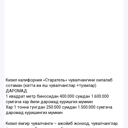
Кизил калифорния «Старатель» чувалчангини оилалаб
сотаман (катта ва ёш чувалчанглар +тухмлар)
ДАРОМАД
1 квадрат метр биносидан 400.000 сумдан 1.600.000
сумгача хар йили даромад куришгиз мумкин
Хар 1 тонна гунгдан 250.000 сумдан 1.500.000 сумгача
даромад куришингиз мумкин
Кизил ёмгир чувалчанги – ажойиб жонзод, чувалчанглар