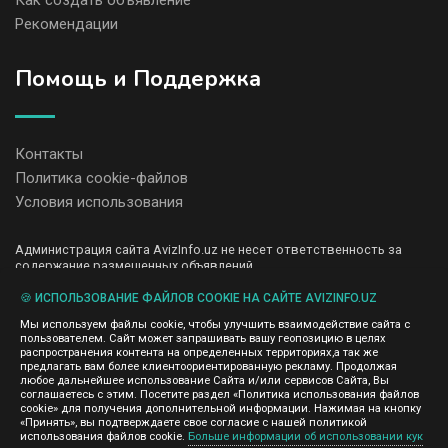
Как создать объявление
Рекомендации
Помощь и Поддержка
Контакты
Политика cookie-файлов
Условия использования
Администрация сайта AvizInfo.uz не несет ответственность за
содержание размещенных объявлений.
Мы ценим конфиденциальность наших пользователей. Мы не
передаем и не продаем личную информацию зарегистрированных
🍪 ИСПОЛЬЗОВАНИЕ ФАЙЛОВ COOKIE НА САЙТЕ AVIZINFO.UZ
пользователей AvizInfo.uz третьим лицам. Мы не отвечаем за
Мы используем файлы cookie, чтобы улучшить взаимодействие сайта с
правила конфиденциальности сайтов на которые ссылается
пользователем. Сайт может запрашивать вашу геопозицию в целях
AvizInfo.uz. На некоторых страницах нашего сайта представлена
распространения контента на определенных территориях,а так же
реклама Google Adsense Advertising Network. Чтобы узнать
предлагать вам более клиентоориентированную рекламу. Продолжая
нажмите тут
подробней о правилах конфиденциальности Google
.
любое дальнейшее использование Сайта и/или сервисов Сайта, Вы
соглашаетесь с этим. Посетите раздел «Политика использования файлов
cookie» для получения дополнительной информации. Нажимая на кнопку
«Принять», вы подтверждаете свое согласие с нашей политикой
использования файлов cookie.
Больше информации об использовании кук