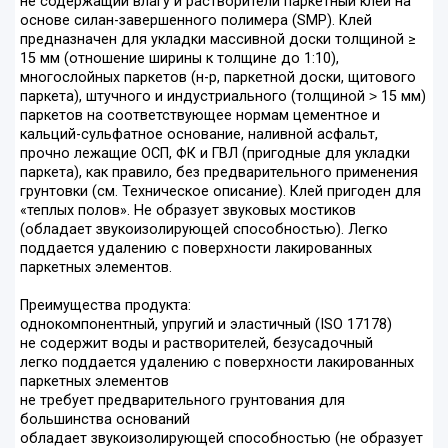
не содержащий влагу и растворители паркетный клей на
основе силан-завершенного полимера (SMP). Клей
предназначен для укладки массивной доски толщиной ≥
15 мм (отношение ширины к толщине до 1:10),
многослойных паркетов (н-р, паркетной доски, щитового
паркета), штучного и индустриального (толщиной ˃ 15 мм)
паркетов на соответствующее нормам цементное и
кальций-сульфатное основание, наливной асфальт,
прочно лежащие ОСП, ФК и ГВЛ (пригодные для укладки
паркета), как правило, без предварительного применения
грунтовки (см. Техническое описание). Клей пригоден для
«теплых полов». Не образует звуковых мостиков
(обладает звукоизолирующей способностью). Легко
поддается удалению с поверхности лакированных
паркетных элементов.
Преимущества продукта:
однокомпонентный, упругий и эластичный (ISO 17178)
не содержит воды и растворителей, безусадочный
легко поддается удалению с поверхности лакированных
паркетных элементов
не требует предварительного грунтования для
большинства оснований
обладает звукоизолирующей способностью (не образует