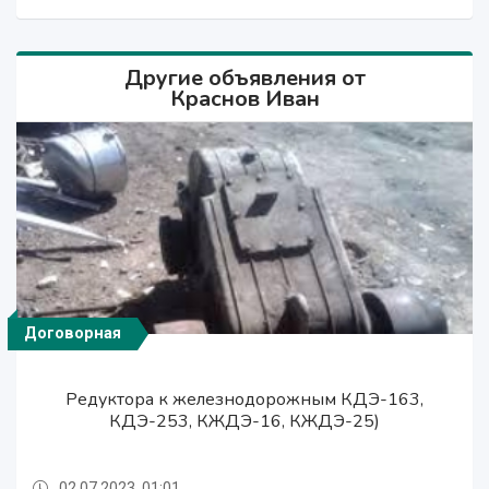
Другие объявления от
Краснов Иван
Договорная
Договорная
Договорная
Редуктора к железнодорожным КДЭ-163,
Редуктора к железнодорожным КДЭ-163,
Редуктора к железнодорожным КДЭ-163,
КДЭ-253, КЖДЭ-16, КЖДЭ-25)
КДЭ-253, КЖДЭ-16, КЖДЭ-25)
КДЭ-253, КЖДЭ-16, КЖДЭ-25)
02.07.2023, 01:01
02.07.2023, 01:01
02.07.2023, 01:01