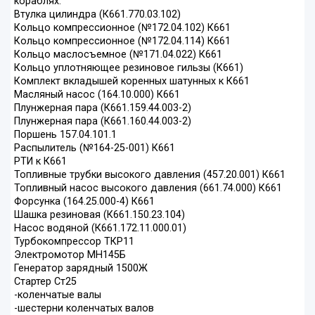
кораблях.
Втулка цилиндра (К661.770.03.102)
Кольцо компрессионное (№172.04.102) К661
Кольцо компрессионное (№172.04.114) К661
Кольцо маслосъемное (№171.04.022) К661
Кольцо уплотняющее резиновое гильзы (К661)
Комплект вкладышей коренных шатунных к К661
Масляный насос (164.10.000) К661
Плунжерная пара (К661.159.44.003-2)
Плунжерная пара (К661.160.44.003-2)
Поршень 157.04.101.1
Распылитель (№164-25-001) К661
РТИ к К661
Топливные трубки высокого давления (457.20.001) К661
Топливный насос высокого давления (661.74.000) К661
Форсунка (164.25.000-4) К661
Шашка резиновая (К661.150.23.104)
Насос водяной (К661.172.11.000.01)
Турбокомпрессор ТКР11
Электромотор МН145Б
Генератор зарядный 1500Ж
Стартер Ст25
-коленчатые валы
-шестерни коленчатых валов