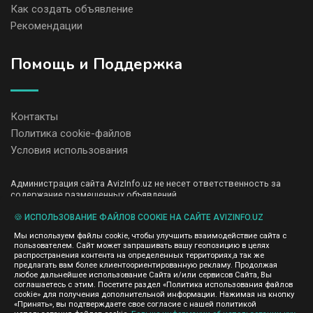
Как создать объявление
Рекомендации
Помощь и Поддержка
Контакты
Политика cookie-файлов
Условия использования
Администрация сайта AvizInfo.uz не несет ответственность за
содержание размещенных объявлений.
Мы ценим конфиденциальность наших пользователей. Мы не
передаем и не продаем личную информацию зарегистрированных
🍪 ИСПОЛЬЗОВАНИЕ ФАЙЛОВ COOKIE НА САЙТЕ AVIZINFO.UZ
пользователей AvizInfo.uz третьим лицам. Мы не отвечаем за
Мы используем файлы cookie, чтобы улучшить взаимодействие сайта с
правила конфиденциальности сайтов на которые ссылается
пользователем. Сайт может запрашивать вашу геопозицию в целях
AvizInfo.uz. На некоторых страницах нашего сайта представлена
распространения контента на определенных территориях,а так же
реклама Google Adsense Advertising Network. Чтобы узнать
предлагать вам более клиентоориентированную рекламу. Продолжая
нажмите тут
подробней о правилах конфиденциальности Google
.
любое дальнейшее использование Сайта и/или сервисов Сайта, Вы
соглашаетесь с этим. Посетите раздел «Политика использования файлов
cookie» для получения дополнительной информации. Нажимая на кнопку
«Принять», вы подтверждаете свое согласие с нашей политикой