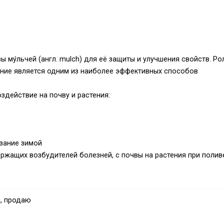
 му́льчей (англ. mulch) для её защиты и улучшения свойств. Ро
ние является одним из наиболее эффективных способов
здействие на почву и растения:
зание зимой
ржащих возбудителей болезней, с почвы на растения при полив
о улучшает впитывание воды в почву
, продаю
придаточных корней