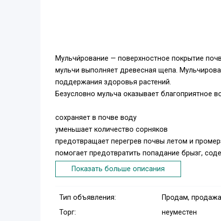
Мульчи́рование — поверхностное покрытие почвы
мульчи выполняет древесная щепа. Мульчирова
поддержания здоровья растений.
Безусловно мульча оказывает благоприятное во
сохраняет в почве воду
уменьшает количество сорняков
предотвращает перегрев почвы летом и промер
помогает предотвратить попадание брызг, соде
дожде
Показать больше описания
предотвращает эрозию почвы
предотвращает образование корки на почве, чт
Тип объявления:
Продам, продажа
сохраняет рыхлость почвы
Торг:
неуместен
замульчированные растения образуют больше 