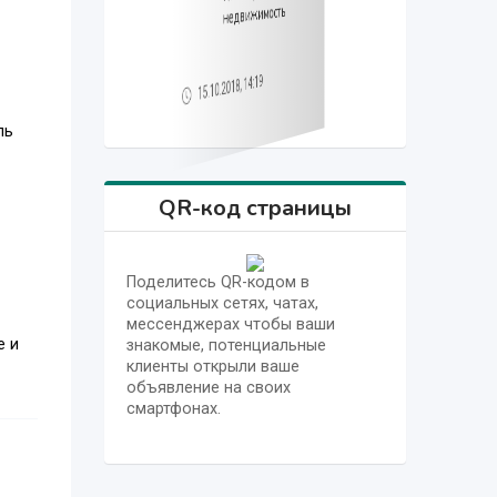
недвижимость
недвижимость
недвижимость
15.10.2018, 14:19
15.10.2018, 14:19
15.10.2018, 14:19
ль
QR-код страницы
Поделитесь QR-кодом в
социальных сетях, чатах,
мессенджерах чтобы ваши
е и
знакомые, потенциальные
клиенты открыли ваше
объявление на своих
смартфонах.