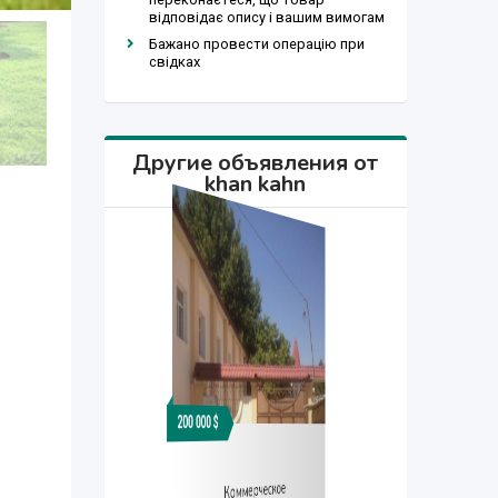
відповідає опису і вашим вимогам
Бажано провести операцію при
свідках
Другие объявления от
khan kahn
200 000 $
200 000 $
200 000 $
Коммерческое
Коммерческое
Коммерческое