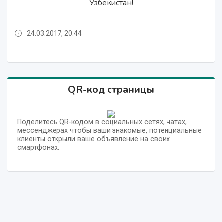
Узбекистан!
Узбекистан!
Саженцы.
Саженцы.
24.03.2017, 20:44
24.03.2017, 20:44
24.03.2017, 20:44
24.03.2017, 20:44
QR-код страницы
Поделитесь QR-кодом в социальных сетях, чатах,
мессенджерах чтобы ваши знакомые, потенциальные
клиенты открыли ваше объявление на своих
смартфонах.