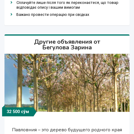
Сплачуйте лише після того як переконаєтеся, що товар
відповідає опису і вашим вимогам
Бажано провести операцію при свідках
Другие объявления от
Бегулова Зарина
32 500 сўм
16 000 сўм
32 500 сўм
16 000 сўм
Павловния – это дерево будущего родного края
Павловния – это дерево будущего родного края
Павловния в Ташкенте (Адамово дерево).
Павловния в Ташкенте (Адамово дерево).