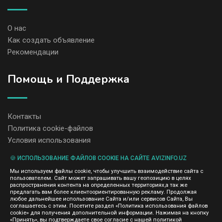
О нас
Как создать объявление
Рекомендации
Помощь и Поддержка
Контакты
Политика cookie-файлов
Условия использования
🍪 ИСПОЛЬЗОВАНИЕ ФАЙЛОВ COOKIE НА САЙТЕ AVIZINFO.UZ
Администрация сайта AvizInfo.uz не несет ответственность за
Мы используем файлы cookie, чтобы улучшить взаимодействие сайта с
содержание размещенных объявлений.
пользователем. Сайт может запрашивать вашу геопозицию в целях
Мы ценим конфиденциальность наших пользователей. Мы не
распространения контента на определенных территориях,а так же
передаем и не продаем личную информацию зарегистрированных
предлагать вам более клиентоориентированную рекламу. Продолжая
пользователей AvizInfo.uz третьим лицам. Мы не отвечаем за
любое дальнейшее использование Сайта и/или сервисов Сайта, Вы
правила конфиденциальности сайтов на которые ссылается
соглашаетесь с этим. Посетите раздел «Политика использования файлов
AvizInfo.uz. На некоторых страницах нашего сайта представлена
cookie» для получения дополнительной информации. Нажимая на кнопку
реклама Google Adsense Advertising Network. Чтобы узнать
«Принять», вы подтверждаете свое согласие с нашей политикой