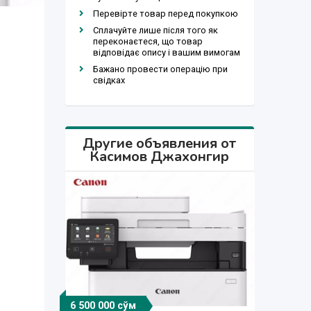
Перевірте товар перед покупкою
Сплачуйте лише після того як
переконаєтеся, що товар
відповідає опису і вашим вимогам
Бажано провести операцію при
свідках
Другие объявления от
Касимов Джахонгир
6 500 000 сўм
6 000 000 сўм
6 500 000 сўм
6 000 000 сўм