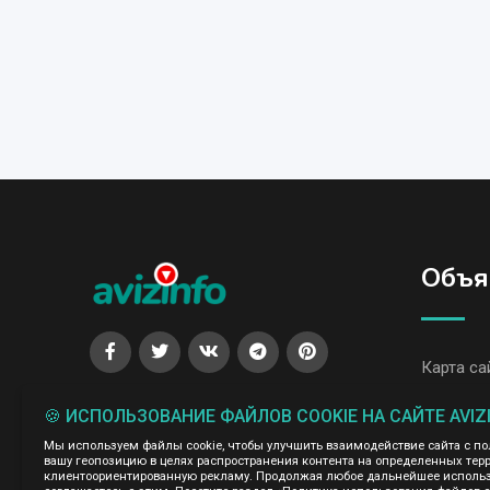
Объя
Карта са
Все объя
🍪 ИСПОЛЬЗОВАНИЕ ФАЙЛОВ COOKIE НА САЙТЕ AVIZ
Все объя
Мы используем файлы cookie, чтобы улучшить взаимодействие сайта с п
вашу геопозицию в целях распространения контента на определенных терр
клиентоориентированную рекламу. Продолжая любое дальнейшее использо