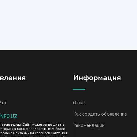
вления
Информация
йта
О нас
вления, Ташкент
Как создать объявление
INFO.UZ
вления AvizInfo
Рекомендации
ользователем. Сайт может запрашивать
иториях,а так же предлагать вам более
вание Сайта и/или сервисов Сайта, Вы