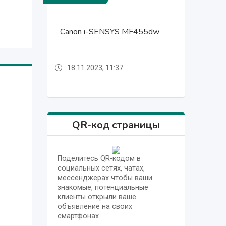
Canon i-SENSYS MF455dw
Canon i-SENSYS MF455dw
Ноутбук HP Victus 15
Ноутбук HP Victus 15
18.11.2023, 11:37
18.11.2023, 11:35
18.11.2023, 11:37
18.11.2023, 11:35
QR-код страницы
Поделитесь QR-кодом в
социальных сетях, чатах,
мессенджерах чтобы ваши
знакомые, потенциальные
клиенты открыли ваше
объявление на своих
смартфонах.