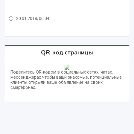
синхронизации вспышек
ЛИЦЕИ
ЛИЦЕИ
30.01.2018, 00:04
30.01.2018, 00:04
12.11.2023, 15:30
12.11.2023, 10:23
12.11.2023, 15:30
QR-код страницы
Поделитесь QR-кодом в социальных сетях, чатах,
мессенджерах чтобы ваши знакомые, потенциальные
клиенты открыли ваше объявление на своих
смартфонах.