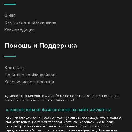
О нас
Как создать объявление
Рекомендации
Помощь и Поддержка
Контакты
Политика cookie-файлов
Условия использования
Администрация сайта AvizInfo.uz не несет ответственность за
содержание размещенных объявлений.
Мы ценим конфиденциальность наших пользователей. Мы не
передаем и не продаем личную информацию зарегистрированных
🍪 ИСПОЛЬЗОВАНИЕ ФАЙЛОВ COOKIE НА САЙТЕ AVIZINFO.UZ
пользователей AvizInfo.uz третьим лицам. Мы не отвечаем за
Мы используем файлы cookie, чтобы улучшить взаимодействие сайта с
правила конфиденциальности сайтов на которые ссылается
пользователем. Сайт может запрашивать вашу геопозицию в целях
AvizInfo.uz. На некоторых страницах нашего сайта представлена
распространения контента на определенных территориях,а так же
реклама Google Adsense Advertising Network. Чтобы узнать
предлагать вам более клиентоориентированную рекламу. Продолжая