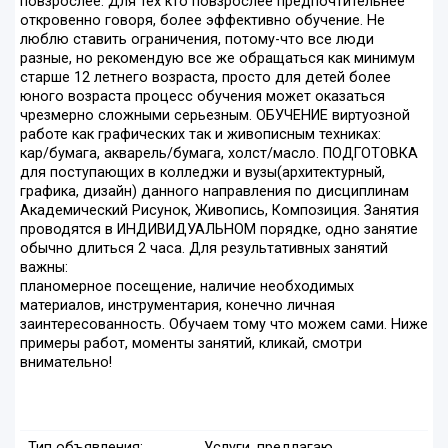
повзрослее. Для тех кто повзрослее предпочтительнее
откровенно говоря, более эффективно обучение. Не
люблю ставить ограничения, потому-что все люди
разные, но рекомендую все же обращаться как минимум
старше 12 летнего возраста, просто для детей более
юного возраста процесс обучения может оказаться
чрезмерно сложными серьезным. ОБУЧЕНИЕ виртуозной
работе как графических так и живописным техниках:
кар/бумага, акварель/бумага, холст/масло. ПОДГОТОВКА
для поступающих в колледжи и вузы(архитектурный,
графика, дизайн) данного направления по дисциплинам
Академический Рисунок, Живопись, Композиция. Занятия
проводятся в ИНДИВИДУАЛЬНОМ порядке, одно занятие
обычно длиться 2 часа. Для результативных занятий
важны:
планомерное посещение, наличие необходимых
материалов, инструментария, конечно личная
заинтересованность. Обучаем тому что можем сами. Ниже
примеры работ, моменты занятий, кликай, смотри
внимательно!
Тип объявления:
Услуги, предлагаю