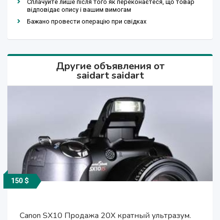
Сплачуйте лише після того як переконаєтеся, що товар
відповідає опису і вашим вимогам
Бажано провести операцію при свідках
Другие объявления от
saidart saidart
150 $
7 000 сўм
7 000 сўм
150 $
500 $
МАТЕМАТИКА ДЛЯ ШКОЛЬНИКОВ и
МАТЕМАТИКА ДЛЯ ШКОЛЬНИКОВ и
Canon m6 + 18-150mm +вспышка +шнур
Canon SX10 Продажа 20Х кратный ультразум.
Canon SX10 Продажа 20Х кратный ультразум.
поступающих в ИНСТИТУТЫ, КОЛЛЕДЖИ,
поступающих в ИНСТИТУТЫ, КОЛЛЕДЖИ,