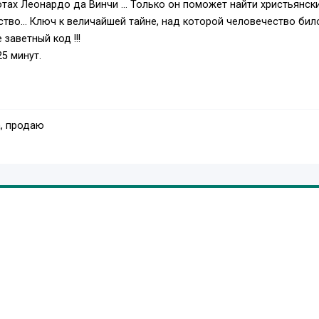
тах Леонардо да Винчи ... Только он поможет найти христьянск
во... Ключ к величайшей тайне, над которой человечество бил
заветный код !!!
25 минут.
, продаю