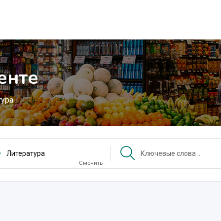
енте
тура
Литература
Сменить