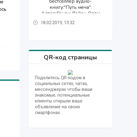
немецкому языку института
немецкому языку института
бестселлер аудио-
бестселлер аудио-
ие
"Хроника капитана Блада".
книгу:"Путь меча".
книгу:"Путь меча".
Гёте.
Гёте.
ось
Автор:Генри Лайон Олди
Автор:Генри Лайон Олди
18.02.2019, 13:32
18.02.2019, 13:32
18.02.2019, 13:32
18.02.2019, 13:32
18.02.2019, 13:32
QR-код страницы
Поделитесь QR-кодом в
социальных сетях, чатах,
мессенджерах чтобы ваши
знакомые, потенциальные
клиенты открыли ваше
объявление на своих
смартфонах.