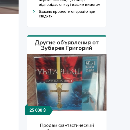
відповідає опису і вашим вимогам
Бажано провести операцію при
свідках
Другие объявления от
Зубарев Григорий
25 000 $
25 000 сўм
100 000 $
100 000 $
25 000 $
Продам учебное пособия по
Продам учебное пособия по
Продам фантастический
Продам фантастический
Продам аудио-книгу: